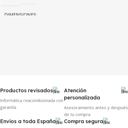
23 × 12 × 5 cm
DIMENSIONES
Honeywell
MARCA
13 × 12 × 2 cm
MODELO
HP
MARCA
Base 4-slot Honeywell EDA51
747923-001
P/N
ESTADO
ESTADO
Reacondicionado
Productos revisados
Atención
Reacondicionado
personalizada
Informática reacondicionada con
CAPACIDAD
garantía.
Asesoramiento antes y después
TIPO
de tu compra.
4 terminales simultáneos
Envíos a toda España
Compra segura
Base-soporte vertical (stand)