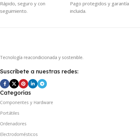
Rápido, seguro y con
Pago protegidos y garantía
COMPATIBILIDAD
seguimiento.
incluida.
MATERIAL
Honeywell EDA51 (solo
Plástico ABS + refuerzos
terminal, sin pistol grip)
metálicos
ENTRADA
COMPATIBILIDAD
Tecnología reacondicionada y sostenible.
24 V ⎓ 4,16 A (adaptador
EliteDesk / ProDesk SFF (400
externo)
Suscríbete a nuestras redes:
G1-G6, 600, 800)
INDICADORES
USO RECOMENDADO
Categorías
Componentes y Hardware
LED por ranura (rojo / verde)
Colocar el PC SFF en posición
torre
Portátiles
MATERIAL
Ordenadores
1 año
GARANTÍA
Electrodomésticos
ABS + refuerzos metálicos