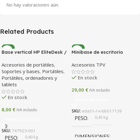
No hay valoraciones aún.
Related Products
NEW
NEW
Base vertical HP EliteDesk /
Minibase de escritorio
ProDesk SFF – Stand
Cradle of Sweden de 4
Accesorios de portátiles
,
Accesorios TPV
original para sobremesa
ranuras – Honeywell EDA51
Soportes y bases
,
Portátiles
,
En stock
Portátiles, ordenadores y
tablets
29,00
€
IVA incluido
En stock
Añadir Al Carrito
8,00
€
IVA incluido
SKU:
eda51-/-x-bb017139
0,45 kg
PESO
Añadir Al Carrito
SKU:
747923-001
DIMENSIONES
0,40 kg
PESO