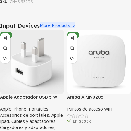
SKU:
CNH3JSS2D3
Input Devices
More Products
NEW
NEW
Apple Adaptador USB 5 W
Aruba APIN0205
(UK) – Cargador original
Apple iPhone
,
Portátiles
,
Puntos de acceso WiFi
para iPhone / iPad
Accesorios de portátiles
,
Apple
En stock
Ipad
,
Cables y adaptadores
,
Cargadores y adaptadores
,