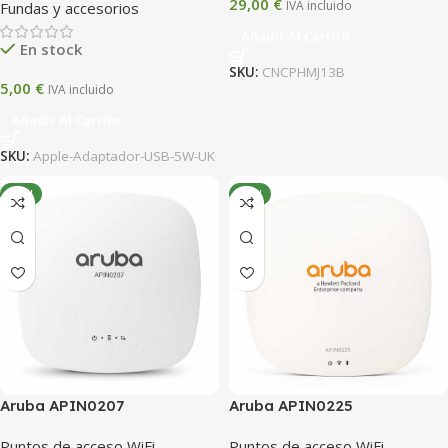
29,00
€
IVA incluido
Fundas y accesorios
Añadir Al Carrito
En stock
SKU:
CNCPHMJ13B
5,00
€
IVA incluido
Añadir Al Carrito
SKU:
Apple-Adaptador-USB-5W-UK
NEW
NEW
Aruba APIN0207
Aruba APIN0225
Puntos de acceso WiFi
Puntos de acceso WiFi