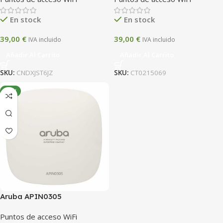
En stock
En stock
39,00
€
39,00
€
IVA incluido
IVA incluido
Añadir Al Carrito
Añadir Al Carrito
SKU:
CNDXJST6JZ
SKU:
CT0215069
NEW
Aruba APIN0305
Puntos de acceso WiFi