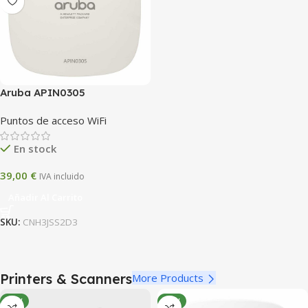
Aruba APIN0305
Puntos de acceso WiFi
En stock
39,00
€
IVA incluido
Añadir Al Carrito
SKU:
CNH3JSS2D3
Printers & Scanners
More Products
NEW
NEW