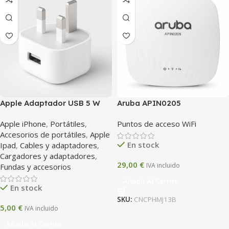
Apple Adaptador USB 5 W
Aruba APIN0205
(UK) – Cargador original
Apple iPhone
,
Portátiles
,
Puntos de acceso WiFi
para iPhone / iPad
Accesorios de portátiles
,
Apple
En stock
Ipad
,
Cables y adaptadores
,
Cargadores y adaptadores
,
29,00
€
IVA incluido
Fundas y accesorios
Añadir Al Carrito
En stock
SKU:
CNCPHMJ13B
5,00
€
IVA incluido
Añadir Al Carrito