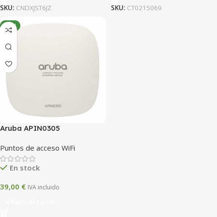
SKU:
CNDXJST6JZ
SKU:
CT0215069
NEW
Aruba APIN0305
Puntos de acceso WiFi
En stock
39,00
€
IVA incluido
Añadir Al Carrito