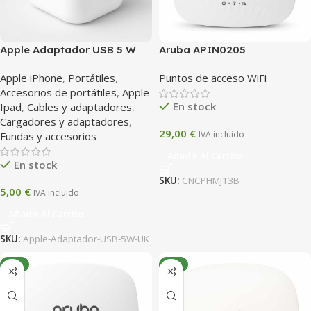
Apple Adaptador USB 5 W
Aruba APIN0205
(UK) – Cargador original
Apple iPhone
,
Portátiles
,
Puntos de acceso WiFi
para iPhone / iPad
Accesorios de portátiles
,
Apple
En stock
Ipad
,
Cables y adaptadores
,
Cargadores y adaptadores
,
29,00
€
IVA incluido
Fundas y accesorios
Añadir Al Carrito
En stock
SKU:
CNCPHMJ13B
5,00
€
IVA incluido
Añadir Al Carrito
SKU:
Apple-Adaptador-USB-5W-UK
NEW
NEW