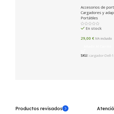
Latitude 130 W (c
Accesorios de port
mm)
Cargadores y ada
Portátiles
En stock
29,00
€
IVA incluido
Añadir Al Carrito
SKU:
cargador-Dell
Productos revisados
Atenció