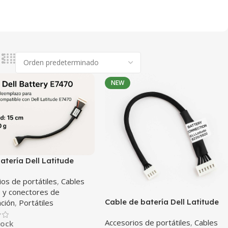
NEW
atería Dell Latitude
ios de portátiles
,
Cables
s y conectores de
Cable de batería Dell Latitude
ación
,
Portátiles
5280 / 5290 – Repuesto original
Accesorios de portátiles
,
Cables
tock