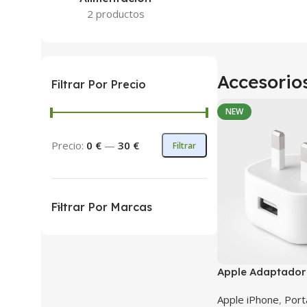
2 productos
Accesorios
Filtrar Por Precio
NEW
Precio:
0 €
—
30 €
Filtrar
Filtrar Por Marcas
Apple Adaptador
– Cargador origi
Apple iPhone
,
Port
/ iPad