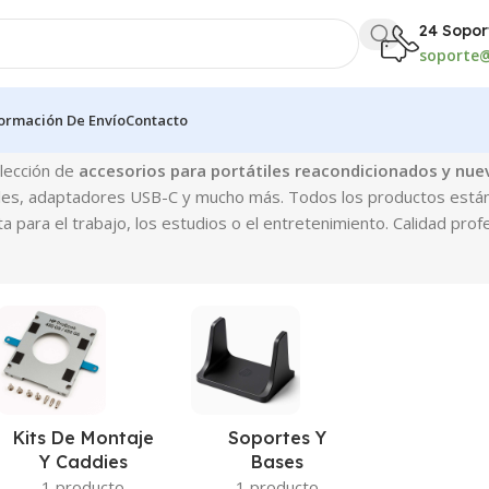
24 Sopor
soporte@
formación De Envío
Contacto
6 resultados
elección de
accesorios para portátiles reacondicionados y nue
tiles, adaptadores USB-C y mucho más. Todos los productos están r
para el trabajo, los estudios o el entretenimiento. Calidad profes
Kits De Montaje
Soportes Y
Y Caddies
Bases
1 producto
1 producto