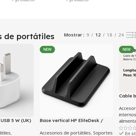
 de portátiles
Mostrar
9
12
18
24
NEW
NEW
Cable b
E7470
Accesor
interno
 USB 5 W (UK)
Base vertical HP EliteDesk /
aliment
nal para iPhone
ProDesk SFF – Stand original
átiles
,
Accesorios de portátiles
,
Soportes
para sobremesa
En s