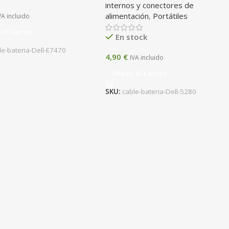
internos y conectores de
alimentación
,
Portátiles
VA incluido
 Al Carrito
En stock
le-bateria-Dell-E7470
4,90
€
IVA incluido
Añadir Al Carrito
SKU:
cable-bateria-Dell-5280