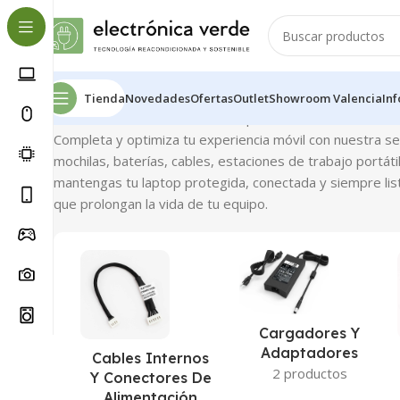
Tienda
Novedades
Ofertas
Outlet
Showroom Valencia
In
Inicio
Portátiles
Accesorios de portátiles
Mostrando los 
Completa y optimiza tu experiencia móvil con nuestra s
mochilas, baterías, cables, estaciones de trabajo portá
mantengas tu laptop protegida, conectada y siempre lista 
que prolongan la vida de tu equipo.
Cargadores Y
Adaptadores
Cables Internos
2 productos
Y Conectores De
Alimentación