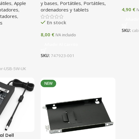
átiles
,
Apple
y bases
,
Portátiles
,
Portátiles,
4,90
€
ptadores
,
ordenadores y tablets
I
ptadores
,
Añadir
En stock
os
SKU:
cab
8,00
€
IVA incluido
Añadir Al Carrito
SKU:
747923-001
or-USB-5W-UK
NEW
l Dell