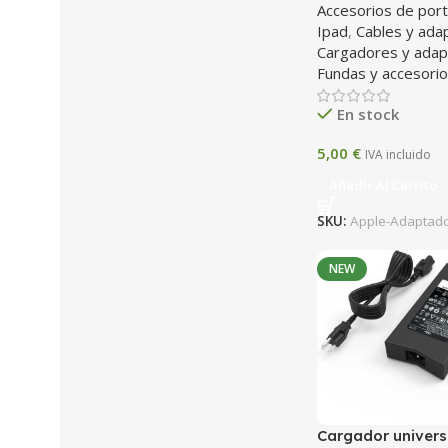
Accesorios de port
Ipad
,
Cables y ada
Cargadores y ada
Fundas y accesori
En stock
5,00
€
IVA incluido
Añadir Al Carrito
SKU:
Apple-Adaptad
NEW
Cargador universa