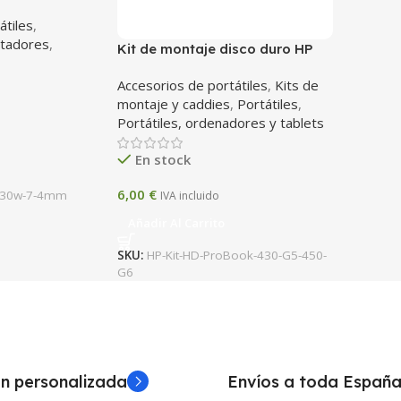
onector 7.4
átiles
,
ptadores
,
Kit de montaje disco duro HP
ProBook 430 G5 / 450 G6 –
Accesorios de portátiles
,
Kits de
Caddy + tornillos
montaje y caddies
,
Portátiles
,
Portátiles, ordenadores y tablets
En stock
6,00
€
-130w-7-4mm
IVA incluido
Añadir Al Carrito
SKU:
HP-Kit-HD-ProBook-430-G5-450-
G6
n personalizada
Envíos a toda Españ