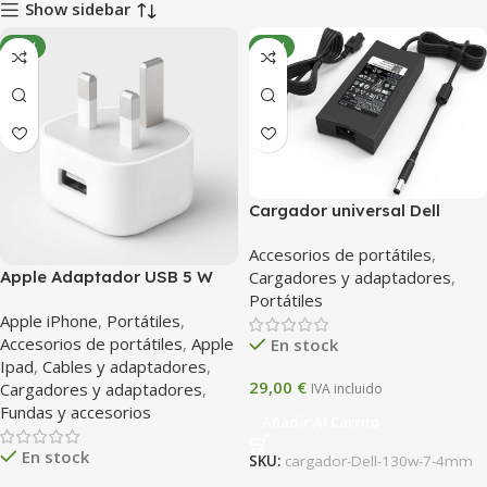
Show sidebar
NEW
NEW
Cargador universal Dell
Latitude 130 W (conector 7.4
Accesorios de portátiles
,
mm)
Cargadores y adaptadores
,
Apple Adaptador USB 5 W
Portátiles
(UK) – Cargador original
Apple iPhone
,
Portátiles
,
para iPhone / iPad
Accesorios de portátiles
,
Apple
En stock
Ipad
,
Cables y adaptadores
,
29,00
€
Cargadores y adaptadores
,
IVA incluido
Fundas y accesorios
Añadir Al Carrito
En stock
SKU:
cargador-Dell-130w-7-4mm