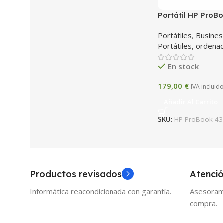
Portátil HP ProBo
Gen / 8GB / SSD 
Portátiles
,
Busines
Portátiles, ordena
En stock
179,00
€
IVA incluid
Añadir Al Carrito
SKU:
HP-ProBook-43
Productos revisados
Atenció
Informática reacondicionada con garantía.
Asesoram
compra.