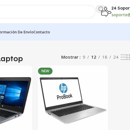
24 Sopor
soporte@
formación De Envío
Contacto
tados
Laptop
Mostrar
9
12
18
24
NEW