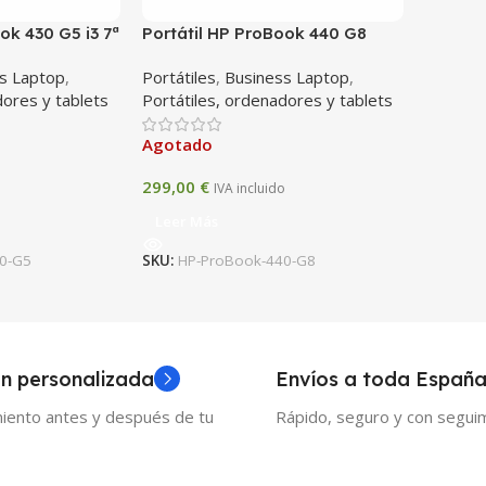
ok 430 G5 i3 7ª
Portátil HP ProBook 440 G8
256GB / 13.3”
reacondicionado, con
s Laptop
,
Portátiles
,
Business Laptop
,
procesador Intel i5 de 11ª
dores y tablets
Portátiles, ordenadores y tablets
generación, 8 GB de RAM y SSD
de 240 GB
Agotado
299,00
€
o
IVA incluido
Leer Más
0-G5
SKU:
HP-ProBook-440-G8
n personalizada
Envíos a toda Españ
iento antes y después de tu
Rápido, seguro y con seguim