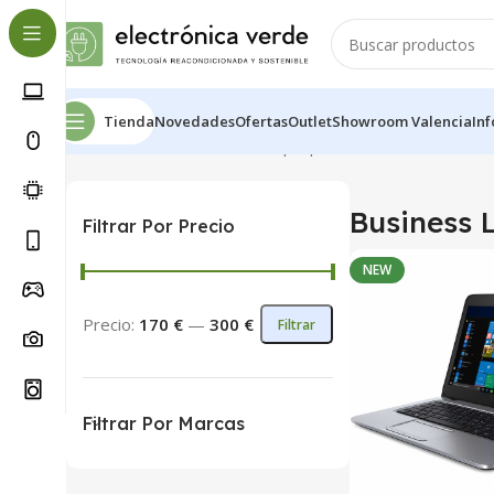
Tienda
Novedades
Ofertas
Outlet
Showroom Valencia
In
Inicio
Portátiles
Business Laptop
Mostrando los 2 resul
Business 
Filtrar Por Precio
NEW
Precio:
170 €
—
300 €
Filtrar
Filtrar Por Marcas