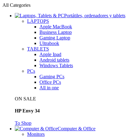
All Categories
Portátiles, ordenadores y tablets
LAPTOPS
Apple MacBook
Business Laptop
Gaming Laptop
Ultrabook
TABLETS
Apple Ipad
Android tablets
Windows Tablets
PCs
Gaming PCs
Office PCs
All in one
ON SALE
HP Envy 34
To Shop
Computer & Office
Monitors