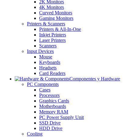
2K Monitors
4K Monitors
Curved Monitors
Gaming Monitors
Printers & Scanners
Printers & All-In-One
Inkjet Printers
Laser Printers
Scanners
Input Devices
Mouse
Keyboards
Headsets
Card Readers
Componentes y Hardware
PC Components
Cases
Processors
Graphics Cards
Motherboards
Memory RAM
PC Power Supply Unit
SSD Drive
HDD Drive
Cooling