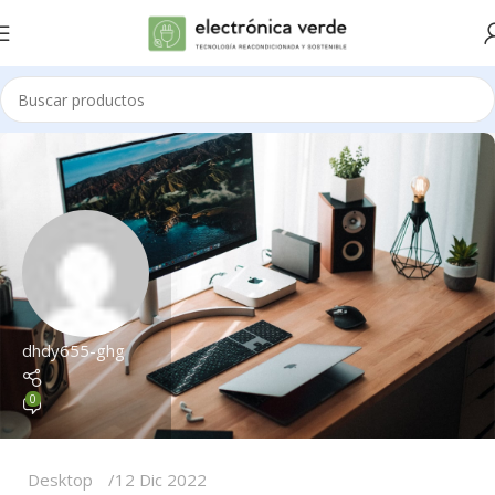
dhdy655-ghg
0
Desktop
12 Dic 2022